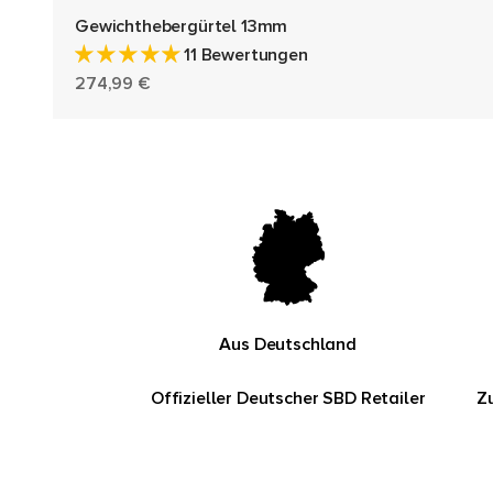
Gewichthebergürtel 13mm
11 Bewertungen
Angebot
274,99 €
Aus Deutschland
Offizieller Deutscher SBD Retailer
Z