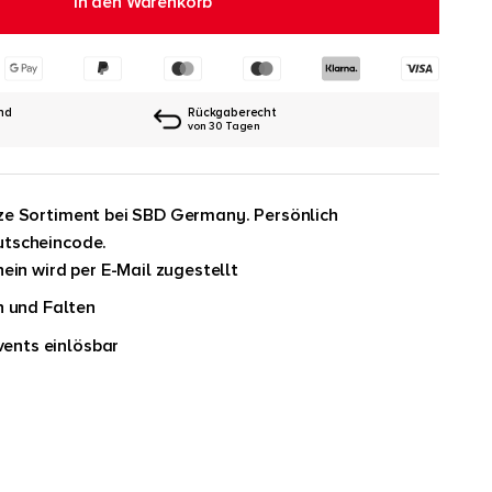
In den Warenkorb
nd
Rückgaberecht
von 30 Tagen
ze Sortiment bei SBD Germany. Persönlich
utscheincode.
in wird per E-Mail zugestellt
 und Falten
vents einlösbar