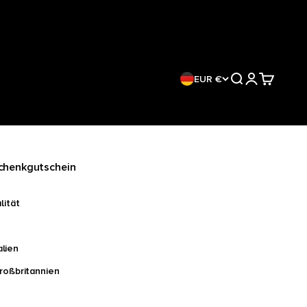
EUR €
Suche
Anmelden
Warenkor
henkgutschein
lität
lien
Großbritannien