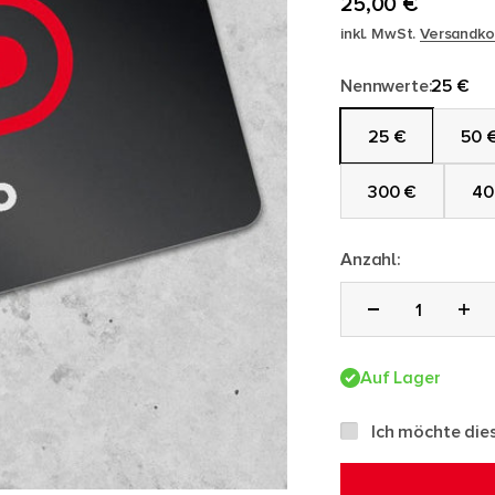
Angebot
25,00 €
inkl. MwSt.
Versandko
Nennwerte:
25 €
25 €
50 
300 €
40
Anzahl:
Auf Lager
Ich möchte die