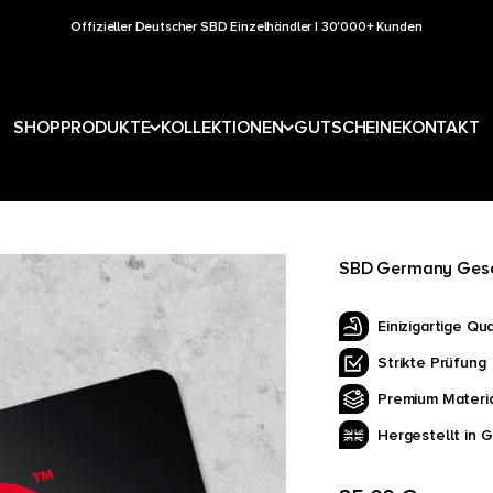
Offizieller Deutscher SBD Einzelhändler | 30'000+ Kunden
SHOP
PRODUKTE
KOLLEKTIONEN
GUTSCHEINE
KONTAKT
SBD Germany Gesc
Einizigartige Qua
Strikte Prüfung
Premium Materia
Hergestellt in 