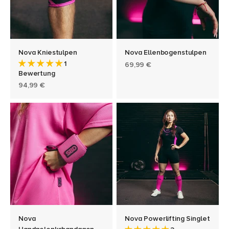
Nova Kniestulpen
Nova Ellenbogenstulpen
1
Angebot
69,99 €
Bewertung
Angebot
94,99 €
Nova
Nova Powerlifting Singlet