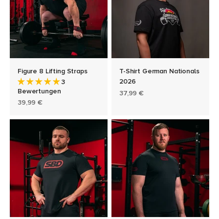
Figure 8 Lifting Straps
T-Shirt German Nationals
2026
3
Bewertungen
Angebot
37,99 €
Angebot
39,99 €