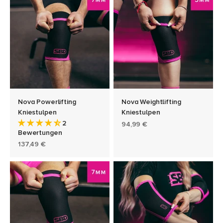
Nova Powerlifting
Nova Weightlifting
Kniestulpen
Kniestulpen
2
Angebot
94,99 €
Bewertungen
Angebot
137,49 €