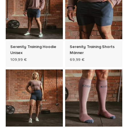
Serenity Training Hoodie
Serenity Training Shorts
Unisex
Männer
Angebot
Angebot
109,99 €
69,99 €