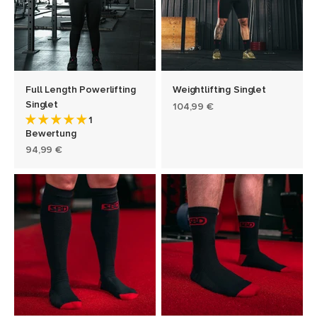
Full Length Powerlifting
Weightlifting Singlet
Singlet
Angebot
104,99 €
1
Bewertung
Angebot
94,99 €