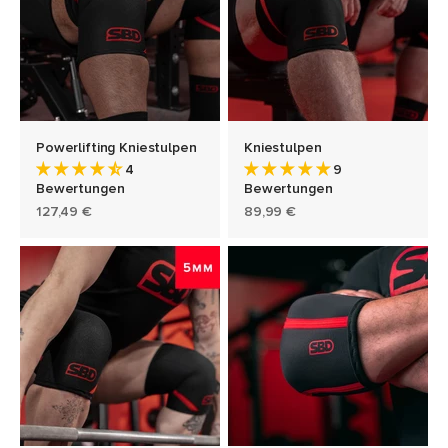
Powerlifting Kniestulpen
Kniestulpen
4
9
Bewertungen
Bewertungen
Angebot
Angebot
127,49 €
89,99 €