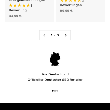
Handgelenksbandagen
2
Bewertungen
1
Bewertung
Angebot
99,99 €
Angebot
44,99 €
1 / 2
Aus Deutschland
Offizieller Deutscher SBD Retailer
Gehe zu Element 1
Gehe zu Element 2
Gehe zu Element 3
Gehe zu Element 4