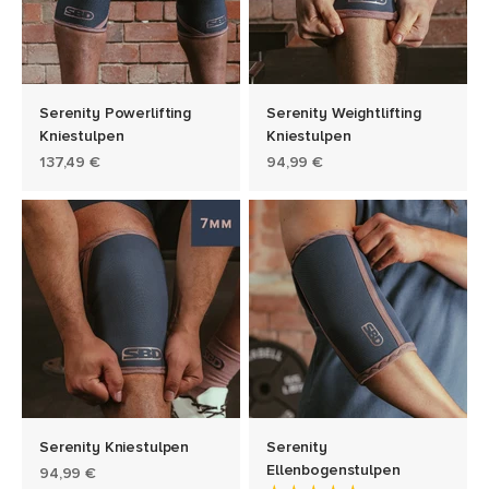
Serenity Powerlifting
Serenity Weightlifting
Kniestulpen
Kniestulpen
Angebot
Angebot
137,49 €
94,99 €
Serenity Kniestulpen
Serenity
Ellenbogenstulpen
Angebot
94,99 €