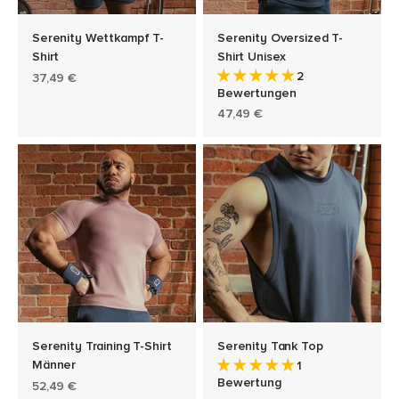
Serenity Wettkampf T-
Serenity Oversized T-
Shirt
Shirt Unisex
2
Angebot
37,49 €
Bewertungen
Angebot
47,49 €
Serenity Training T-Shirt
Serenity Tank Top
Männer
1
Bewertung
Angebot
52,49 €