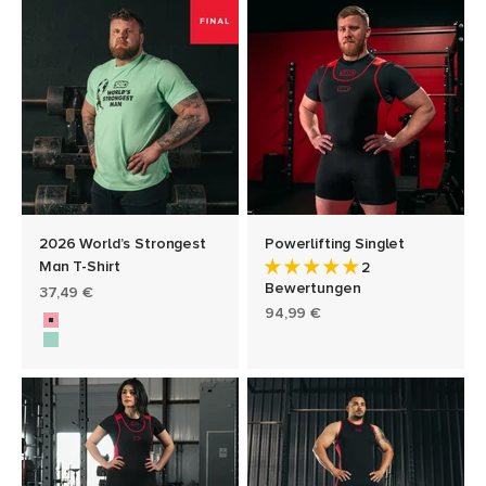
2026 World’s Strongest
Powerlifting Singlet
Man T-Shirt
2
Bewertungen
Angebot
37,49 €
Angebot
94,99 €
Farbe
Heats (Peony)
Finals (Mint)