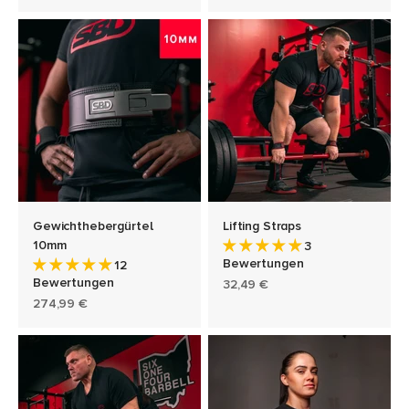
Gewichthebergürtel
Lifting Straps
10mm
3
Bewertungen
12
Bewertungen
Angebot
32,49 €
Angebot
274,99 €