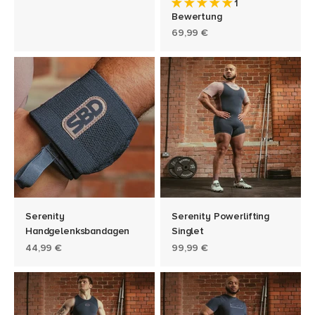
1
Bewertung
Angebot
69,99 €
Serenity
Serenity Powerlifting
Handgelenksbandagen
Singlet
Angebot
Angebot
44,99 €
99,99 €