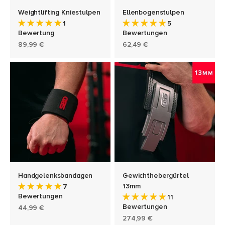
Weightlifting Kniestulpen
Ellenbogenstulpen
1
5
Bewertung
Bewertungen
Angebot
Angebot
89,99 €
62,49 €
Handgelenksbandagen
Gewichthebergürtel
13mm
7
Bewertungen
11
Bewertungen
Angebot
44,99 €
Angebot
274,99 €