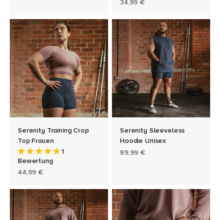
Angebot
34,99 €
Serenity Training Crop
Serenity Sleeveless
Top Frauen
Hoodie Unisex
1
Angebot
89,99 €
Bewertung
Angebot
44,99 €