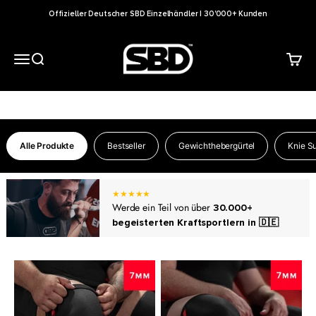
Zum Inhalt springen
Offizieller Deutscher SBD Einzelhändler | 30'000+ Kunden
SBD Germany
Menü
Suche
Waren
Der Marktführer im Bereich Support, Kleidung und Zubehör für
den Kraftsport und Fitnessbereich.
Alle Produkte
Bestseller
Gewichthebergürtel
Knie S
★★★★★
Werde ein Teil von über
30.000+
begeisterten Kraftsportlern in 🇩🇪