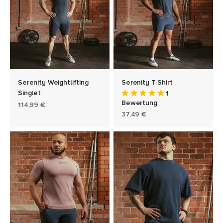
Serenity Weightlifting
Serenity T-Shirt
Singlet
1
Bewertung
Angebot
114,99 €
Angebot
37,49 €