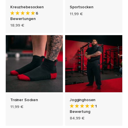
Kreuzhebesocken
Sportsocken
6
Angebot
11,99 €
Bewertungen
Angebot
18,99 €
Trainer Socken
Jogginghosen
1
Angebot
11,99 €
Bewertung
Angebot
84,99 €