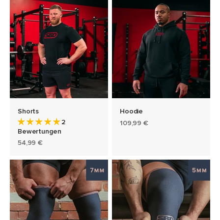
Shorts
Hoodie
2
Angebot
109,99 €
Bewertungen
Angebot
54,99 €